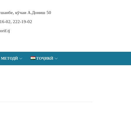
шанбе, кӯчаи А.Дониш 50
-16-02, 222-19-02
if.tj
 МЕТОДӢ
ТОҶИКӢ