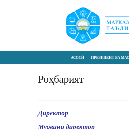
Skip
to
content
АСОСӢ
ПРЕЗИДЕНТ ВА МА
Роҳбарият
Директор
Муовини директор