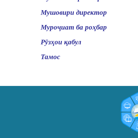
Мушовири директор
Муроҷиат ба роҳбар
Рӯзҳои қабул
Тамос