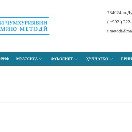
734024 ш.Ду
( +992 ) 222
t.metodi@maor
ОРИФ
МУАССИСА
ФАЪОЛИЯТ
ҲУҶҶАТҲО
ЁРИИ