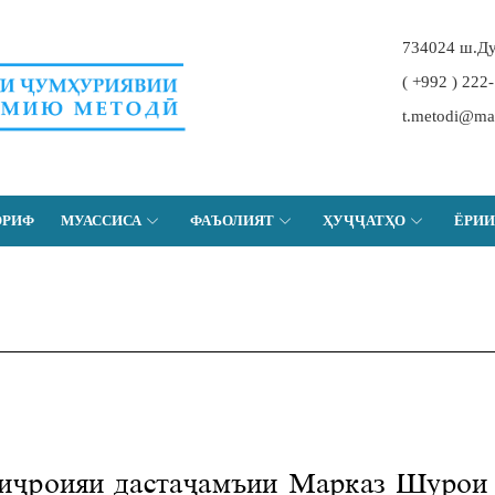
734024 ш.Ду
( +992 ) 222
t.metodi@maor
ОРИФ
МУАССИСА
ФАЪОЛИЯТ
ҲУҶҶАТҲО
ЁРИИ