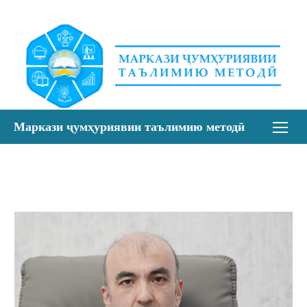
Skip
to
content
Маркази ҷумҳуриявии таълимию методӣ