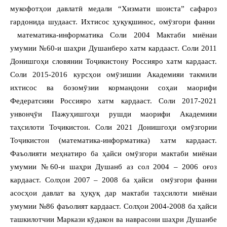
мукофотҳои давлатӣ медали “Хизмати шоиста” сафароз
гардонида шудааст. Ихтисос ҳуқуқшинос, омӯзгори фанни
математика-информатика Соли 2004 Мактаби миёнаи
умумии №60-и шаҳри Душанберо хатм кардааст. Соли 2011
Донишгоҳи словянии Тоҷикистону Россияро хатм кардааст.
Соли 2015-2016 курсҳои омӯзишии Академияи такмили
ихтисос ва бозомӯзии кормандони соҳаи маорифи
Федератсияи Россияро хатм кардааст. Соли 2017-2021
унвонҷӯи Пажуҳишгоҳи рушди маорифи Академияи
таҳсилоти Тоҷикистон. Соли 2021 Донишгоҳи омӯзгории
Тоҷикистон (математика-информатика) хатм кардааст.
Фаъолияти меҳнатиро ба ҳайси омӯзгори мактаби миёнаи
умумии №60-и шаҳри Душанб аз сол 2004 – 2006 оғоз
кардааст. Солҳои 2007 – 2008 ба ҳайси омӯзгори фанни
асосҳои давлат ва ҳуқуқ дар мактаби таҳсилоти миёнаи
умумии №86 фаъолият кардааст. Солҳои 2004-2008 ба ҳайси
ташкилотчии Маркази кӯдакон ва наврасони шаҳри Душанбе