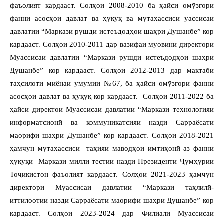
фаъолият кардааст. Солҳои 2008-2010 ба ҳайси омӯзгори
фанни асосҳои давлат ва ҳуқуқ ва мутахассиси уассисаи
давлатии “Маркази рушди истеъдодҳои шаҳри Душанбе” кор
кардааст. Солҳои 2010-2011 дар вазифаи муовини директори
Муассисаи давлатии “Маркази рушди истеъдодҳои шаҳри
Душанбе” кор кардааст. Солҳои 2012-2013 дар мактаби
таҳсилоти миёнаи умумии №67, ба ҳайси омӯзгори фанни
асосҳои давлат ва ҳуқуқ кор кардааст. Солҳои 2011-2022 ба
ҳайси директои Муассисаи давлатии “Маркази технологияи
информатсионӣ ва коммуникатсияи назди Сарраёсати
маорифи шаҳри Душанбе” кор кардааст. Солҳои 2018-2021
ҳамчун мутахассиси таҳияи маводҳои имтиҳонӣ аз фанни
ҳуқуқи Маркази милли тестии назди Президенти Ҷумҳурии
Тоҷикистон фаъолият кардааст. Солҳои 2021-2023 ҳамчун
директори Муассисаи давлатии “Маркази таҳлилӣ-
иттилоотии назди Сарраёсати маорифи шаҳри Душанбе” кор
кардааст. Солҳои 2023-2024 дар Филиали Муассисаи