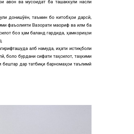
ои ҷавон ва мусоидат ба ташаккули насли
ули донишҷӯён, таъмин бо китобҳои дарсӣ,
имми фаъолияти Вазорати маориф ва илм ба
силот боз ҳам баланд гардида, ҳамкориҳои
д.
гирифташуда ҷалб намуда, ҷиҳати истиқболи
лӣ, боло бурдани сифати таҳсилот, таҳкими
ти бештар дар татбиқи барномаҳои таълимӣ