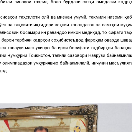
битаи зинаҳои таҳсил, боло бурдани сатҳи омодагии кадрҳ
ссисаҳои таҳсилоти олӣ ва миёнаи умумӣ, такмили низоми қаб
ӯён ва тақвияти иқтидори зеҳнии хонандагон аз самтҳои муҳ
малисозии босамари ин равандҳо имкон медиҳад, то сифати таҳ
а барои тарбияи кадрҳои соҳибистеъдод фароҳам оварда шава
аса таваҷҷуҳи масъулинро ба иҷрои босифати тадбирҳои банақша
ии Ҷумҳурии Тоҷикистон, таҷлили сазовори Наврӯзи байналмила
у олимпиадаҳои ҷумҳуриявию байналмилалӣ, инчунин масъулия
дод.