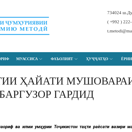
734024 ш.Ду
( +992 ) 222
t.metodi@maor
ОРИФ
МУАССИСА
ФАЪОЛИЯТ
ҲУҶҶАТҲО
ЁРИИ
ТИИ ҲАЙАТИ МУШОВАРАИ
БАРГУЗОР ГАРДИД
маориф ва илми Ҷумҳурии Тоҷикистон таҳти раёсати вазири 