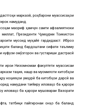
 дастгоҳи марказӣ, роҳбарони муассисаҳои
тирок намуданд.
и соҳаи маориф ҳамчун самти афзалиятноки
и миллат, Президенти Ҷумҳурии Тоҷикистон
шароити мусоид муҳайё гардидааст. Иброз
 ҷиҳати баланд бардоштани сифати таълиму
и нуфузи омӯзгорон ва густариши дастрасӣ
ти иҷрои Низомномаи факултети муассисаи
Маркази таҳия, нашр ва муомилоти китобҳои
ру ноҳияҳои ҷумҳурӣ ба китобҳои дарсӣ ва
ворид намудани тағйиру иловаҳо ба қарори
иру иловаҳо ба қарори мушовараи Вазорати
фта, татбиқи пайгиронаи онҳо ба баланд