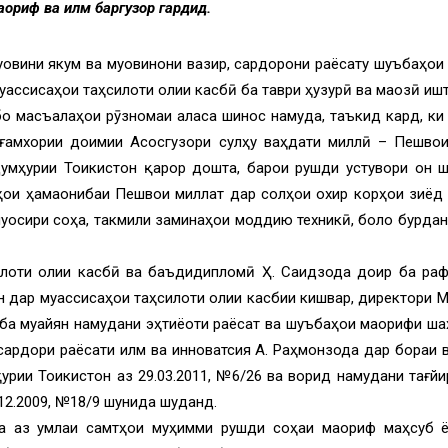
ориф ва илм баргузор гардид.
муовини якум ва муовинони вазир, сардорони раёсату шуъбаҳои
уассисаҳои таҳсилоти олии касбӣ ба таври ҳузурӣ ва маҷозӣ иш
бо масъалаҳои рӯзномаи ҷаласа шинос намуда, таъкид кард, к
ва ғамхории доимии Асосгузори сулҳу ваҳдати миллӣ – Пешво
мҳурии Тоҷикистон қарор дошта, барои рушди устувори он 
ҳои ҳамаҷонибаи Пешвои миллат дар солҳои охир корҳои зиёд
уосири соҳа, такмили заминаҳои моддию техникӣ, боло бурдан
илоти олии касбӣ ва баъдидипломӣ Ҳ. Саидзода доир ба раф
н дар муассисаҳои таҳсилоти олии касбии кишвар, директори 
ба муайян намудани эҳтиёҷоти раёсат ва шуъбаҳои маорифи шаҳ
сардори раёсати илм ва инноватсия А. Раҳмонзода дар бораи 
рии Тоҷикистон аз 29.03.2011, №6/26 ва ворид намудани тағй
.12.2009, №18/9 шунида шуданд.
а аз ҷумлаи самтҳои муҳимми рушди соҳаи маориф маҳсуб ё