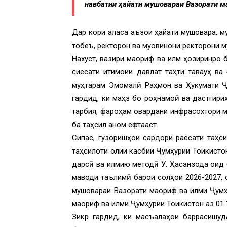
навбатии ҳайати мушовараи Вазорати ма
Дар кори ҷаласа аъзои ҳайати мушовара, 
тобеъ, ректорон ва муовинони ректорони м
Нахуст, вазири маориф ва илм ҳозиринро 
сиёсати иҷтимоии давлат таҳти таваҷҷуҳ 
муҳтарам Эмомалӣ Раҳмон ва Ҳукумати Ҷу
гардид, ки маҳз бо роҳнамоӣ ва дастгири
тарбия, фароҳам овардани инфрасохтори м
ба таҳсил анҷом ёфтааст.
Сипас, гузоришҳои сардори раёсати таҳс
таҳсилоти олии касбии Ҷумҳурии Тоҷикисто
дарсӣ ва илмию методӣ У. Ҳасанзода оид 
маводи таълимӣ барои солҳои 2026-2027, 
мушовараи Вазорати маориф ва илми Ҷумҳу
маориф ва илми Ҷумҳурии Тоҷикистон аз 01
Зикр гардид, ки масъалаҳои баррасишуд