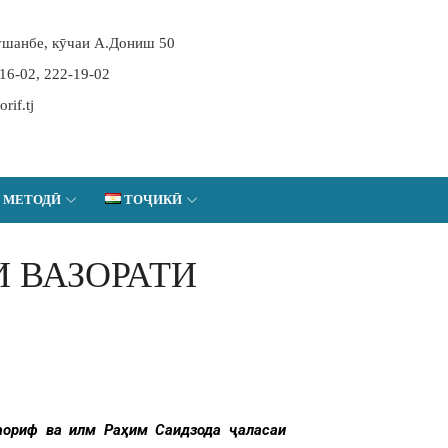
шанбе, кӯчаи А.Дониш 50
-16-02, 222-19-02
if.tj
 МЕТОДӢ
ТОҶИКӢ
 ВАЗОРАТИ
маориф ва илм Раҳим Саидзода ҷаласаи